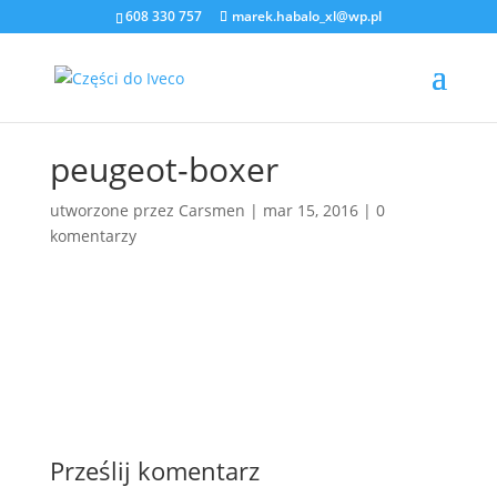
608 330 757
marek.habalo_xl@wp.pl
peugeot-boxer
utworzone przez
Carsmen
|
mar 15, 2016
|
0
komentarzy
Prześlij komentarz